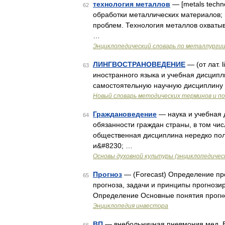
технология металлов
— [metals techn
62
обработки металлических материалов;
проблем. Технология металлов охватыв
…
Энциклопедический словарь по металлурги
ЛИНГВОСТРАНОВЕДЕНИЕ
— (от лат. 
63
иностранного языка и учебная дисципл
самостоятельную научную дисциплину п
Новый словарь методических терминов и по
Граждановедение
— наука и учебная 
64
обязанности граждан страны, в том чис
общественная дисциплина нередко пол
и&#8230; …
Основы духовной культуры (энциклопедическ
Прогноз
— (Forecast) Определение пр
65
прогноза, задачи и принципы прогноз
Определение Основные понятия прогн
Энциклопедия инвестора
ВП
— внебольничная пневмония мед. В