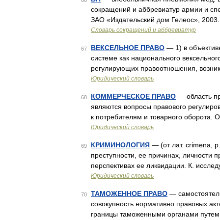
66
сокращений и аббревиатур армии и спе
ЗАО «Издательский дом Гелеос», 2003.
Словарь сокращений и аббревиатур
ВЕКСЕЛЬНОЕ ПРАВО
— 1) в объектив
67
системе как национального вексельного
регулирующих правоотношения, возник
Юридический словарь
КОММЕРЧЕСКОЕ ПРАВО
— область пр
68
являются вопросы правового регулиро
к потребителям и товарного оборота. О
Юридический словарь
КРИМИНОЛОГИЯ
— (от лат. crimena, p.
69
преступности, ее причинах, личности п
перспективах ее ликвидации. К. исслед
Юридический словарь
ТАМОЖЕННОЕ ПРАВО
— самостоятель
70
совокупность нормативно правовых ак
границы таможенными органами путем 