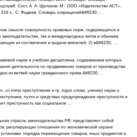
цслужб. Сост. А. А. Щелоков. М.: ООО «Издательство АСТ»,
 318 с., С. Фадеев. Словарь сокращений&#8230; …
ном смысле совокупность правовых норм, содержащихся в
 законодательства, так и международных актов и обычаев,
ающие из составления и выдачи векселей; 2) в&#8230; …
авовой науки и учебная дисциплина, содержанием которых
вания деятельности по продвижению товаров от производства
дна из ветвей науки гражданского права.&#8230; …
n. cri minis преступление и гр. logos слово, учение) наука о
реступника, путях и средствах предупреждения преступности и
ует преступность как социальное …
ная отрасль законодательства РФ; представляет собой
тов, регулирующих отношения по экономической охране
установки: порядка перемещения товаров, иных предметов и