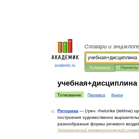
Словари и энциклоп
academic.ru
Толкования
Переводы
учебная+дисциплина
Толкование
Перевод
Книги
Риторика
— (греч. rhetorike (tekhne)
61
построения художественно выразительн
разнообразные формы речевого воздей
Педагогический терминологический словар