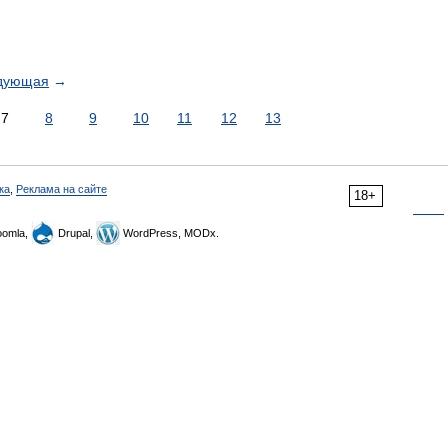
дующая
→
7
8
9
10
11
12
13
ка
,
Реклама на сайте
18+
omla,
Drupal,
WordPress, MODx.