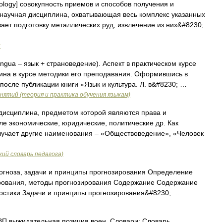
ology] совокупность приемов и способов получения и
 научная дисциплина, охватывающая весь комплекс указанных
ает подготовку металлических руд, извлечение из них&#8230;
и
lingua – язык + страноведение). Аспект в практическом курсе
ина в курсе методики его преподавания. Оформившись в
осле публикации книги «Язык и культура. Л. в&#8230; …
нятий (теория и практика обучения языкам)
дисциплина, предметом которой являются права и
ле экономические, юридические, политические др. Как
учает другие наименования – «Обществоведение», «Человек
ий словарь педагога)
огноза, задачи и принципы прогнозирования Определение
ирования, методы прогнозирования Содержание Содержание
остики Задачи и принципы прогнозирования&#8230; …
П выжидательная позиция воен. Словари: Словарь