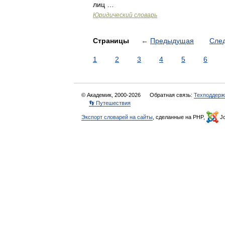
лиц …
Юридический словарь
Страницы
←
Предыдущая
Сле
1
2
3
4
5
6
© Академик, 2000-2026
Обратная связь:
Техподдерж
👣 Путешествия
Экспорт словарей на сайты
, сделанные на PHP,
Jo