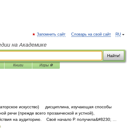
Запомнить сайт
Словарь на свой сайт
RU
едии на Академике
Найти!
Книги
Игры ⚽
 ораторское искусство) дисциплина, изучающая способы
ой речи (прежде всего прозаической и устной),
ствия на аудиторию. Своё начало Р. получила&#8230; …
ь